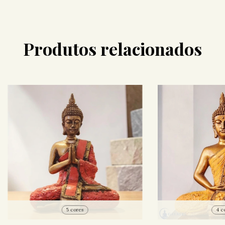
Produtos relacionados
5 cores
4 c