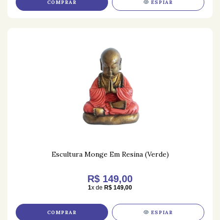
COMPRAR
ESPIAR
Escultura Monge Em Resina (Verde)
R$ 149,00
1
x de
R$ 149,00
COMPRAR
ESPIAR