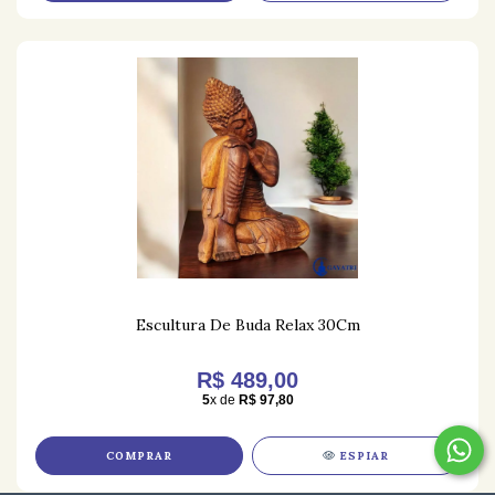
Escultura De Buda Relax 30Cm
R$ 489,00
5
x de
R$ 97,80
COMPRAR
ESPIAR