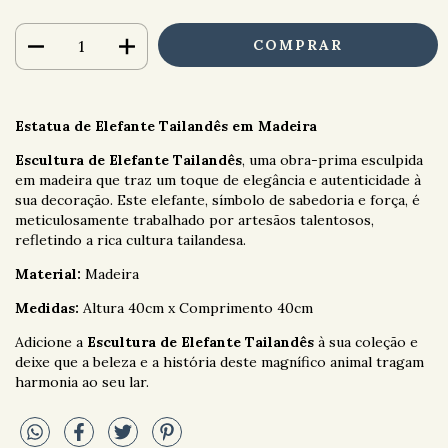
Estatua de Elefante Tailandês em Madeira
Escultura de Elefante Tailandês
, uma obra-prima esculpida
em madeira que traz um toque de elegância e autenticidade à
sua decoração. Este elefante, símbolo de sabedoria e força, é
meticulosamente trabalhado por artesãos talentosos,
refletindo a rica cultura tailandesa.
Material:
Madeira
Medidas:
Altura 40cm x Comprimento 40cm
Adicione a
Escultura de Elefante Tailandês
à sua coleção e
deixe que a beleza e a história deste magnífico animal tragam
harmonia ao seu lar.