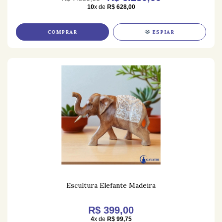
10
x de
R$ 628,00
COMPRAR
ESPIAR
Escultura Elefante Madeira
R$ 399,00
4
x de
R$ 99,75