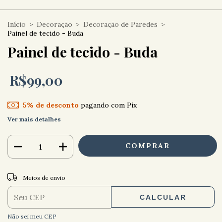
Início
>
Decoração
>
Decoração de Paredes
>
Painel de tecido - Buda
Painel de tecido - Buda
R$99,00
5% de desconto
pagando com Pix
Ver mais detalhes
ALTERAR CEP
Entregas para o CEP:
Meios de envio
CALCULAR
Não sei meu CEP