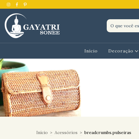
Início
Decoração
Início
>
Acessórios
>
breadcrumbs.pulseiras