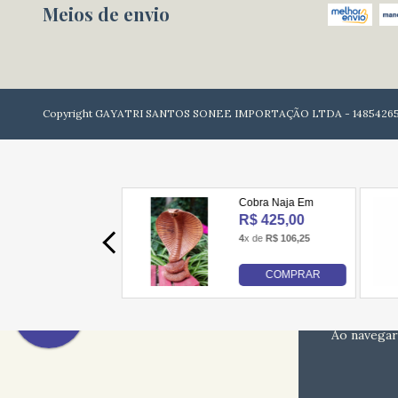
Meios de envio
Copyright GAYATRI SANTOS SONEE IMPORTAÇÃO LTDA - 148542650001
Ao navegar