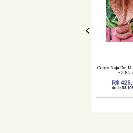
 Madeira
Escultura Gato Namaste
Cobra Naja Em Ma
- 30Cm
0
R$ 179,00
R$ 425,
3
1
x de
R$ 179,00
4
x de
R$ 106