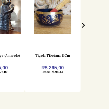
ge (Amarelo)
Tigela Tibetana 11Cm
Estatua De
Sorri
5,00
R$ 295,00
R$ 4.
75,00
3
x de
R$ 98,33
10
x de
R