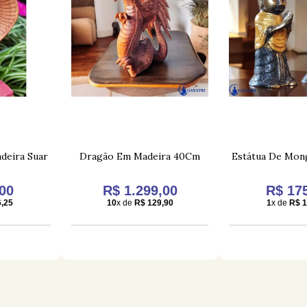
deira Suar
Dragão Em Madeira 40Cm
Estátua De Mon
00
R$ 1.299,00
R$ 17
,25
10
x de
R$ 129,90
1
x de
R$ 1