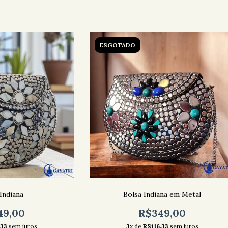
ESGOTADO
Indiana
Bolsa Indiana em Metal
49,00
R$349,00
,33
sem juros
3
x de
R$116,33
sem juros