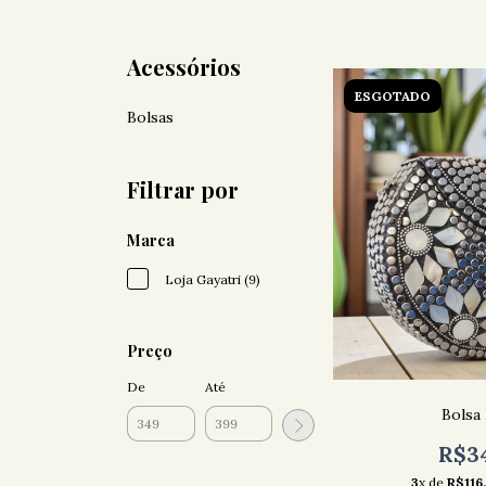
Acessórios
ESGOTADO
Bolsas
Filtrar por
Marca
Loja Gayatri (9)
Preço
De
Até
Bolsa 
R$3
3
x de
R$116