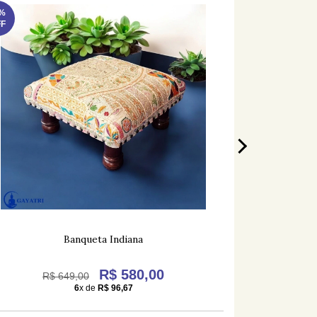
%
F
Banqueta Indiana
Escu
R$ 580,00
R$ 649,00
6
x de
R$ 96,67