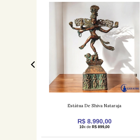
al
Estátua De Shiva Nataraja
5,00
R$ 8.990,00
10
x de
R$ 899,00