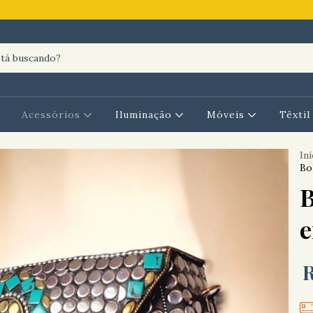
Acessórios
Iluminação
Móveis
Têxti
Iní
Bo
B
e