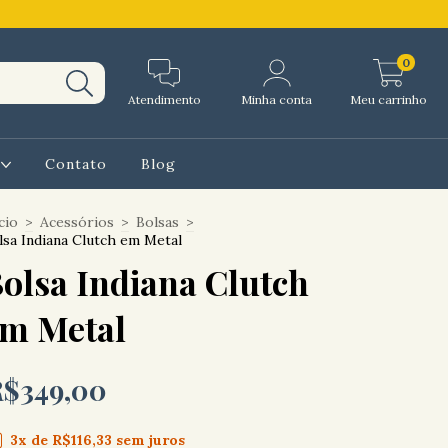
0
Atendimento
Minha conta
Meu carrinho
l
Contato
Blog
cio
>
Acessórios
>
Bolsas
>
lsa Indiana Clutch em Metal
olsa Indiana Clutch
m Metal
R$349,00
3
x de
R$116,33
sem juros