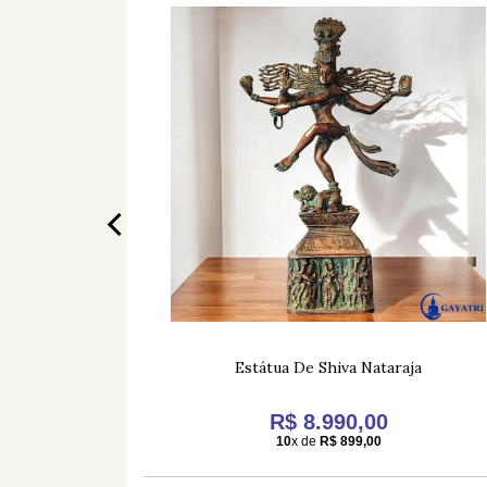
Entalhado
Estátua De Shiva Nataraja
25,00
R$ 8.990,00
10
x de
R$ 899,00