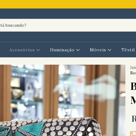
Acessórios
Iluminação
Móveis
Têxti
Iní
Bo
B
M