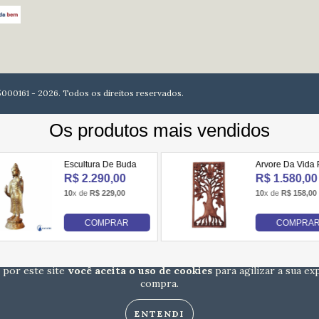
61 - 2026. Todos os direitos reservados.
 por este site
você aceita o uso de cookies
para agilizar a sua ex
compra.
ENTENDI