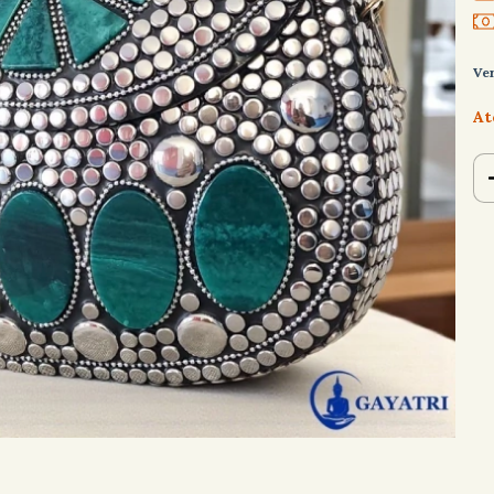
Ve
At