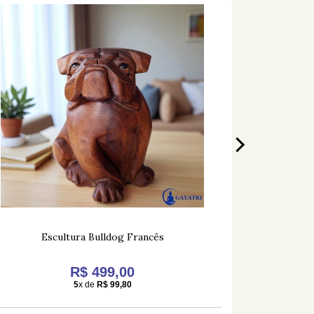
Escultura Bulldog Francês
Simbo
R$ 499,00
5
x de
R$ 99,80