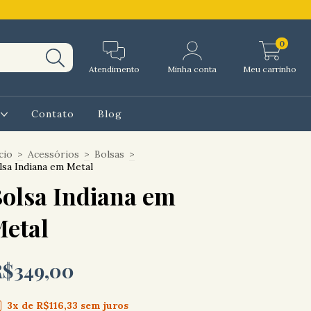
0
Atendimento
Minha conta
Meu carrinho
l
Contato
Blog
cio
>
Acessórios
>
Bolsas
>
lsa Indiana em Metal
olsa Indiana em
etal
R$349,00
3
x de
R$116,33
sem juros